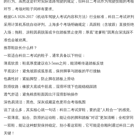
的行为。虽然这是针对实际道路驾驶的规定，但科目二考试作为驾驶技能的考核
环节，考场对鞋子同样有要求。
根据GA 1026-2017《机动车驾驶人考试内容和方法》行业标准，科目二考试评判
采用计算机系统自动评判。上海多个考场明确规定：高跟鞋（含坡跟）直接拒绝
入场；拖鞋、凉鞋因易脱落或卡住踏板禁止使用；厚底"老爹鞋"因离合深浅踩不
准也会被劝离。
推荐鞋款长什么样？
一双适合科目二考试的鞋子，通常具备以下特征：
薄底软质：鞋底厚度建议在3-5mm之间，能清晰传递踏板反馈
平底设计：避免坡跟或弧形底，保持脚掌与踏板的平行接触
包裹性好：紧贴脚型，防止脚在踏板上滑动
防滑纹路：橡胶大底或牛筋底，湿滑环境下也能稳稳踩踏
透气舒适：避免棉质鞋面因出汗湿滑影响操作
深色易清洁：黑色、深灰或藏蓝色更符合考场氛围
说了这么多，其实核心就一句话：科目二考试穿鞋，要的是"人鞋合一"的感觉。
一双薄底、贴合、防滑的运动鞋，能让你的脚和踏板"对话"更加清晰；全程穿同
一双鞋，能让这种默契保持稳定。别小看这双鞋，它可能是你顺利通过科目二的
关键！