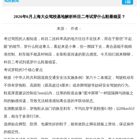
驾校新闻
2026年6月上海大众驾校基地解析科目二考试穿什么鞋最稳妥？
来源： 作者：
考过驾照的人都知道，科目二挂科率高的地方往往不在技术，而在于那些"不起
眼"的细节。穿什么鞋这事儿，看起来是小事，但一脚踩下去，离合器能不能精
准控制、刹车能不能及时响应，全靠鞋底传递的那点感觉。今天咱们就来聊聊，
科目二考试到底穿什么鞋最稳妥。
考试穿鞋的5个核心要点
根据《中华人民共和国道路交通安全法实施条例》第六十二条规定，驾驶机动车
不得有穿拖鞋、高跟鞋（跟高超过4厘米）或赤脚驾驶等妨碍安全驾驶的行为。
鞋底厚度建议控制在5mm以内，过厚的鞋底会像"缓冲屏障"一样阻隔脚与踏板之
间的触感传递，导致无法精准感知离合器的半联动状态。
实测数据显示，穿拖鞋从油门切换至刹车，平均比穿平底鞋慢0.3秒；以60km/h计
算，相当于多滑行5米。
选择贴合脚型、防滑、包裹性好的鞋子，能有效防止脚在踏板上滑动，保证操作
的稳定性。