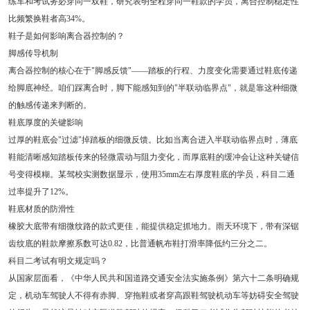
练车和考试务必穿同一双鞋，研究表明全程穿同一鞋款的学员，离合控制稳定性
比频繁换鞋者高34%。
鞋子是如何影响离合器控制的？
脚感传导机制
离合器控制的核心在于"脚感反馈"——踏板的行程、力度变化需要通过鞋底传递
给脚底神经。咱们踩离合时，脚下能感知到的"半联动临界点"，就是靠这种细微
的触感传递来判断的。
鞋底厚度的关键影响
过厚的鞋底会"过滤"掉踏板的细微反馈。比如当离合进入半联动临界点时，薄底
鞋能清晰感知踏板传来的轻微震动与阻力变化，而厚底鞋的缓冲会让这种关键信
号变得模糊。某驾校实测数据显示，使用35mm左右厚度鞋底的学员，科目二通
过率提升了12%。
鞋底材质的防滑性
橡胶大底带有细微纹路的款式更佳，能提供稳定抓地力。雨天环境下，带有深锯
齿纹底的鞋款摩擦系数可达0.82，比普通帆布鞋打滑率降低约三分之二。
科目二考试有明文规定吗？
从国家层面看，《中华人民共和国道路交通安全法实施条例》第六十二条明确规
定，机动车驾驶人不得有赤脚、穿拖鞋或者穿高跟鞋驾驶机动车等妨碍安全驾驶