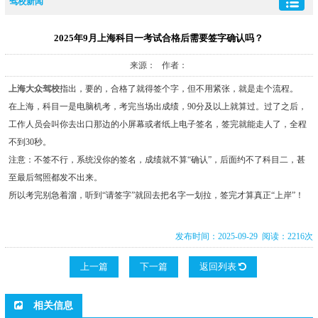
驾校新闻
2025年9月上海科目一考试合格后需要签字确认吗？
来源： 作者：
上海大众驾校
指出，要的，合格了就得签个字，但不用紧张，就是走个流程。
在上海，科目一是电脑机考，考完当场出成绩，90分及以上就算过。过了之后，
工作人员会叫你去出口那边的小屏幕或者纸上电子签名，签完就能走人了，全程
不到30秒。
注意：不签不行，系统没你的签名，成绩就不算“确认”，后面约不了科目二，甚
至最后驾照都发不出来。
所以考完别急着溜，听到“请签字”就回去把名字一划拉，签完才算真正“上岸”！
发布时间：2025-09-29 阅读：2216次
上一篇
下一篇
返回列表
相关信息