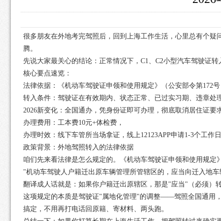
很多朋友在外地考完驾照后，回到上海工作生活，心里总有个疑
腾。
先说大家最关心的结论：正常情况下，C1、C2小型汽车驾驶证
核心要点速览：
法律依据：《机动车驾驶证申领和使用规定》（公安部令第172
转入条件：驾驶证在有效期内、状态正常、已过实习期、违章处理
2026新变化：全国通办，凭身份证即可办理，彻底取消居住证要
办理费用：工本费10元+体检费，
办理时效：线下车管所当场拿证，线上12123APP申请1-3个工
政策背景：外地驾照转入的法律依据
咱们先来看法律是怎么规定的。《机动车驾驶证申领和使用规定》
"机动车驾驶人户籍迁出原车辆管理所管辖区的，应当向迁入地车
翻译成人话就是：如果你户籍迁出原辖区，那是"应当"（必须）
这项规定的本质是驾驶证"属地化管理"的调整——驾照全国通用
搞定，不用再打电话回原籍、寄材料、两头跑。