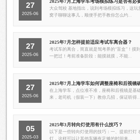
2025年7月上海学车考场模拟练习是否有必
27
大众驾校 基地指出，说到考场模拟练习，这玩
2025-06
窝子聊聊这事儿，顺便手把手教你怎么约...
2025年7月怎样提前适应考试车离合器？
27
考试车的离合，简直就是驾考界的“盲盒”！摸
2025-06
一把过！考前准备阶段：能摸就摸，不能...
2025年7月上海学车如何调整座椅和后视镜
27
在上海学车，点位准不准，座椅和后视镜是基
2025-06
来，老司机（假装一下）教你几招，保证听得..
2025年3月转向灯使用有什么技巧？
05
以下是一些转向灯使用的技巧：一、提前打灯 在转
2025-03
灯，这样可以让其他车辆有足够的时间来...