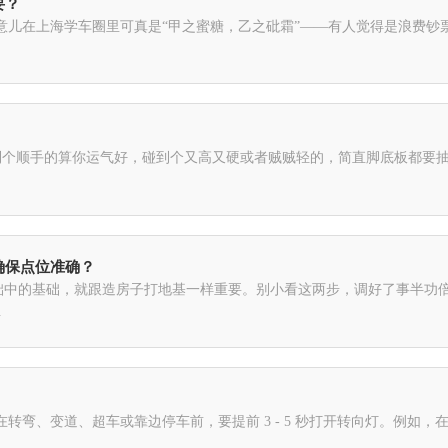
要？
意儿在上海学车圈里可真是“甲之蜜糖，乙之砒霜”——有人觉得是浪费钞
到个顺手的算你运气好，碰到个又高又硬或者贼贼轻的，简直脚底板都要抽
确保点位准确？
础中的基础，就跟造房子打地基一样重要。别小看这两步，调好了事半功
.
弯、变道、超车或靠边停车前，要提前 3 - 5 秒打开转向灯。例如，在转