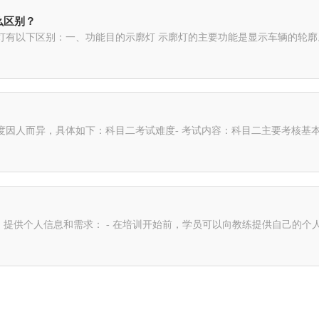
么区别？
示车辆的轮廓。它的名字中的 “示” 有显示、提示之意，“廓” 指的是轮廓。通
度因人而异，具体如下：科目二考试难度- 考试内容：科目二主要考核基
个人信息，如年龄、性别、职业、学习经历等，以便教练更好地了