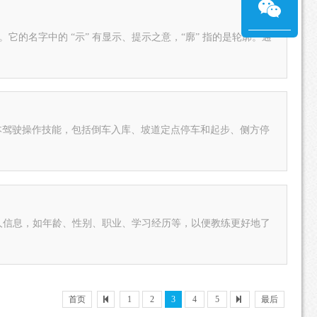
本驾驶操作技能，包括倒车入库、坡道定点停车和起步、侧方停
首页
1
2
3
4
5
最后