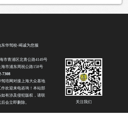
地东华驾校-竭诚为您服
海市青浦区北青公路4149号
海市浦东周祝公路158号
2-7308
华驾培网对接上海大众基地
工作欢迎来电咨询！本站部
络如有涉及侵犯版权，请联
关注我们
实后会立即删除。