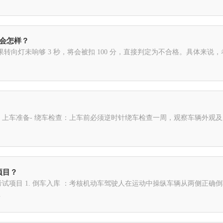
秒会怎样？
转向灯未响够 3 秒，将会被扣 100 分，直接判定为不合格。具体来
上车准备- 绕车检查：上车前必须逆时针绕车检查一周，观察车辆外观及
项目？
试项目 1. 倒车入库 ：考核机动车驾驶人在运动中操纵车辆从两侧正
.