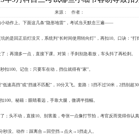
来源： 作者：
的小动作上。下面这几条“隐形地雷”，考试当天默念三遍——
坑的是回正后灯没灭，系统判“长时间使用转向灯”，再扣10。口诀：“打
没了；再溜多一点，直接下课。对策：手刹别急着放，车头抖了再松刹。
扣100。记住：只要车在动，挡位就得有“家”。
速高挡”或“挡速不匹配”，10分又飞。套路：1挡不过50米，2挡别超3
扣100。秘籍：眼睛看远，手靠大腿，微调半指幅。
了；头不动，直接10。别害羞，夸张一点像打节拍，考官反而觉得你认
分秒没。动作：踩离合→回空挡→点火→1挡走人。