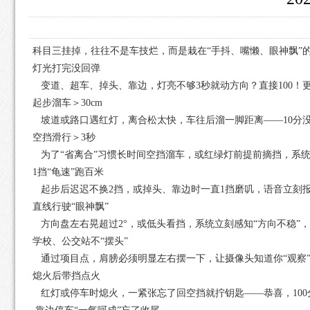
科目三挂掉，往往不是车技烂，而是栽在“手抖、嘴懒、眼神飘”
灯光打完没回弹
变道、超车、掉头、靠边，灯亮不够3秒就动方向？直接100！更
起步溜车＞30cm
坡道或路口遇红灯，离合松太快，车往后溜一脚距离——10分
空挡滑行＞3秒
为了“省离合”习惯长时间空挡溜车，或红绿灯前提前摘挡，系统秒
1挡“龟速”跑百米
起步后迟迟不换2挡，或掉头、靠边时一直1挡磨叽，语音立刻报“低
直线行驶“眼神飘”
方向盘左右晃超过2°，或低头看挡，系统立刻感知“方向不稳”，
学校、公交站不“摆头”
通过项目点，肩膀必须明显左右摆一下，让摄像头知道你“观察”
熄火后带挡点火
红灯或停车时熄火，一紧张忘了回空挡就拧钥匙——恭喜，100