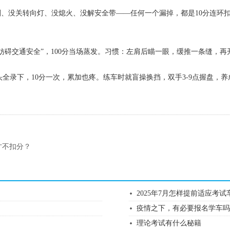
拉手刹、没关转向灯、没熄火、没解安全带——任何一个漏掉，都是10分连
。
碍交通安全”，100分当场蒸发。习惯：左肩后瞄一眼，缓推一条缝，再
全录下，10分一次，累加也疼。练车时就盲操换挡，双手3-9点握盘，养
才不扣分？
2025年7月怎样提前适应考
疫情之下，有必要报名学车
理论考试有什么秘籍