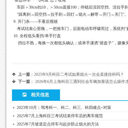
靠边停车“一气呵成”忘了收尾
车距＞30cm扣10，＞50cm直接100；停稳后没回空挡、没
“踩离刹→回空挡→拉手刹→回灯→熄火→解带→开门→关门”
9. 开门杀——不看后视镜
考试结束心里嗨，一把推车门，后面电动车呼啸而过，系统判“妨
10. 全程低头看挡/单手打盘
挡位不熟，每换一次都低头确认；或单手潇洒“搓盘子”，摄像头
上一篇
：
2025年9月科目二考试如果熄火一次会直接挂科吗？
下一篇
：
2026年6月上海科目三遇到社会车辆加塞该怎么操作
相关信息
2023年10月：驾考科一、科二、科三、科四难点+对策
2025年7月上海科目三考试结束停车后的离车规范
2025年7月坡道定点停车与起步防止熄火的方法