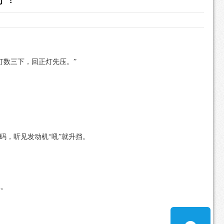
灯数三下，回正灯先压。”
0码，听见发动机“吼”就升挡。
真。